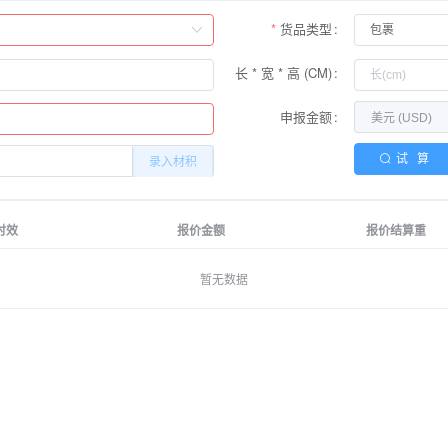
货品类型
长 * 宽 * 高 (CM)
申报金额
试 算
录入材积
时效
报价金额
报价结算重
暂无数据